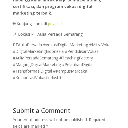
sertifikasi, dan program vokasi digital
marketing terbaik.
🌐 Kunjungi kami di
pt-ap.id
📌 Lokasi PT Aulia Persada Semarang
PTAuliaPersada #VokasiDigitalMarketing #MitraVokasi
#DigitalMarketingIndonesia #PendidikanVokasi
#AuliaPersadaSemarang #TeachingFactory
#MagangDigitalMarketing #PelatihanDigital
#TransformasiDigital #KampusMerdeka
#KolaborasiVokasiIndustri
Submit a Comment
Your email address will not be published.
Required
fields are marked
*