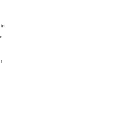
ini.
an
si