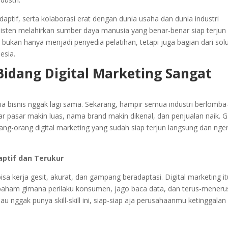
daptif, serta kolaborasi erat dengan dunia usaha dan dunia industri
isten melahirkan sumber daya manusia yang benar-benar siap terjun
 bukan hanya menjadi penyedia pelatihan, tetapi juga bagian dari solu
esia.
idang Digital Marketing Sangat
ia bisnis nggak lagi sama. Sekarang, hampir semua industri berlomba
iar pasar makin luas, nama brand makin dikenal, dan penjualan naik. G
ng-orang digital marketing yang sudah siap terjun langsung dan nger
ptif dan Terukur
sa kerja gesit, akurat, dan gampang beradaptasi. Digital marketing it
 paham gimana perilaku konsumen, jago baca data, dan terus-meneru
au nggak punya skill-skill ini, siap-siap aja perusahaanmu ketinggalan