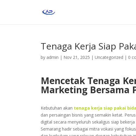
Tenaga Kerja Siap Pak
by
admin
|
Nov 21, 2025
|
Uncategorized
|
0 c
Mencetak Tenaga Kerj
Marketing Bersama P
Kebutuhan akan
tenaga kerja siap pakai bid
dan persaingan bisnis yang semakin ketat. 
digital secara menyeluruh sekaligus siap bekerja
Semarang hadir sebagai mitra vokasi yang fokus m
dan kurikulum yang relevan dengan kebutuhan in