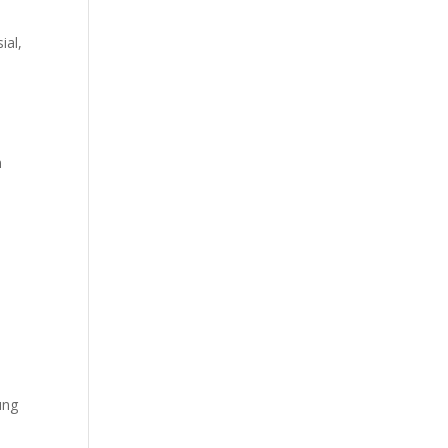
ial,
n
ung