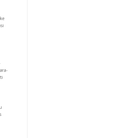
 ke
si
-
ara-
ti
u
s