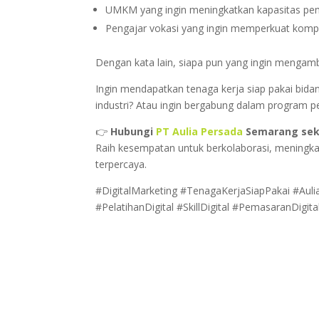
UMKM yang ingin meningkatkan kapasitas pem
Pengajar vokasi yang ingin memperkuat kompe
Dengan kata lain, siapa pun yang ingin mengambil
Ingin mendapatkan tenaga kerja siap pakai bida
industri? Atau ingin bergabung dalam program pe
👉
Hubungi
PT Aulia Persada
Semarang sek
Raih kesempatan untuk berkolaborasi, meningka
terpercaya.
#DigitalMarketing #TenagaKerjaSiapPakai #Aul
#PelatihanDigital #SkillDigital #PemasaranDigit